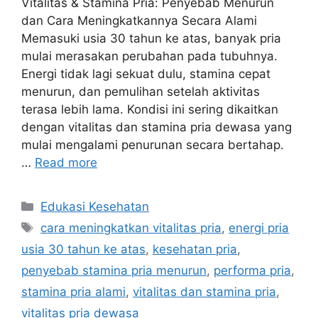
Vitalitas & Stamina Pria: Penyebab Menurun
dan Cara Meningkatkannya Secara Alami
Memasuki usia 30 tahun ke atas, banyak pria
mulai merasakan perubahan pada tubuhnya.
Energi tidak lagi sekuat dulu, stamina cepat
menurun, dan pemulihan setelah aktivitas
terasa lebih lama. Kondisi ini sering dikaitkan
dengan vitalitas dan stamina pria dewasa yang
mulai mengalami penurunan secara bertahap.
…
Read more
Categories
Edukasi Kesehatan
Tags
cara meningkatkan vitalitas pria
,
energi pria
usia 30 tahun ke atas
,
kesehatan pria
,
penyebab stamina pria menurun
,
performa pria
,
stamina pria alami
,
vitalitas dan stamina pria
,
vitalitas pria dewasa