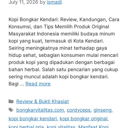
July 11, 2026
by
ismadi
Kopi Bongkar Kendari: Review, Kandungan, Cara
Konsumsi, dan Tips Memilih Produk Original
Masyarakat Indonesia memiliki budaya minum
kopi yang kuat, termasuk di Kota Kendari.
Seiring meningkatnya minat terhadap gaya
hidup sehat, sebagian konsumen mulai mencari
produk kopi yang dipadukan dengan berbagai
bahan herbal. Salah satu pencarian yang cukup
sering muncul adalah kopi bongkar kendari.
Bagi …
Read more
Categories
Review & Bukti Khasiat
Tags
bongkarvitalitas.com
,
cordyceps
,
ginseng
,
kopi bongkar kendari
,
kopi bongkar original
,
kopi herbal pria
,
kopi vitalitas
,
Manfaat Kopi