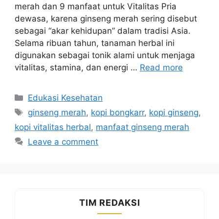
merah dan 9 manfaat untuk Vitalitas Pria
dewasa, karena ginseng merah sering disebut
sebagai “akar kehidupan” dalam tradisi Asia.
Selama ribuan tahun, tanaman herbal ini
digunakan sebagai tonik alami untuk menjaga
vitalitas, stamina, dan energi …
Read more
Categories
Edukasi Kesehatan
Tags
ginseng merah
,
kopi bongkarr
,
kopi ginseng
,
kopi vitalitas herbal
,
manfaat ginseng merah
Leave a comment
TIM REDAKSI