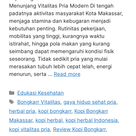
Menunjang Vitalitas Pria Modern Di tengah
padatnya aktivitas masyarakat Kota Makassar,
menjaga stamina dan kebugaran menjadi
kebutuhan penting. Rutinitas pekerjaan,
mobilitas yang tinggi, kurangnya waktu
istirahat, hingga pola makan yang kurang
seimbang dapat memengaruhi kondisi fisik
seseorang. Tidak sedikit pria yang mulai
merasakan tubuh lebih cepat lelah, energi
menurun, serta …
Read more
Categories
Edukasi Kesehatan
Tags
Bongkarr Vitalitas
,
gaya hidup sehat pria
,
herbal pria
,
kopi bongkarr
,
Kopi Bongkarr
Makassar
,
kopi herbal
,
kopi herbal Indonesia
,
kopi vitalitas pria
,
Review Kopi Bongkarr
,