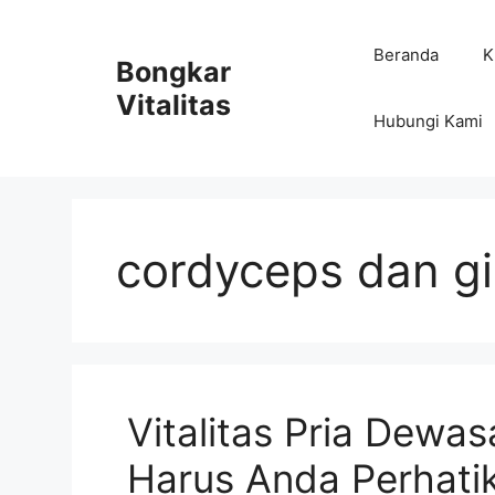
Skip
to
Beranda
K
Bongkar
content
Vitalitas
Hubungi Kami
cordyceps dan g
Vitalitas Pria Dewas
Harus Anda Perhati