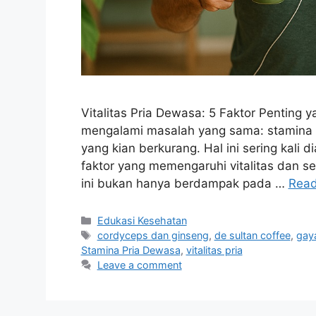
Vitalitas Pria Dewasa: 5 Faktor Penting
mengalami masalah yang sama: stamina m
yang kian berkurang. Hal ini sering kali
faktor yang memengaruhi vitalitas dan ser
ini bukan hanya berdampak pada …
Read
Categories
Edukasi Kesehatan
Tags
cordyceps dan ginseng
,
de sultan coffee
,
gaya
Stamina Pria Dewasa
,
vitalitas pria
Leave a comment