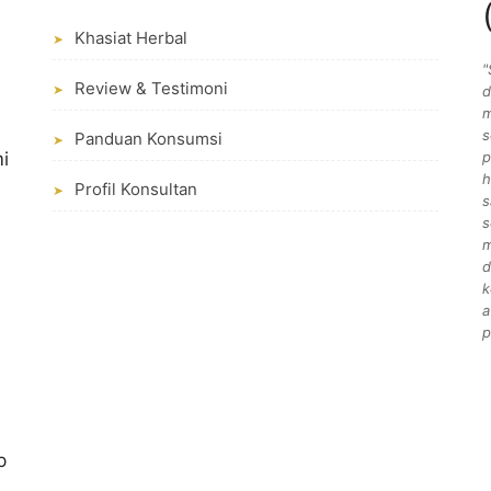
Khasiat Herbal
➤
"
Review & Testimoni
➤
d
m
s
Panduan Konsumsi
➤
i
p
h
Profil Konsultan
➤
s
s
m
d
k
a
.
p
p