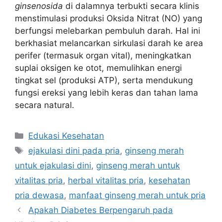
ginsenosida
di dalamnya terbukti secara klinis
menstimulasi produksi Oksida Nitrat (NO) yang
berfungsi melebarkan pembuluh darah. Hal ini
berkhasiat melancarkan sirkulasi darah ke area
perifer (termasuk organ vital), meningkatkan
suplai oksigen ke otot, memulihkan energi
tingkat sel (produksi ATP), serta mendukung
fungsi ereksi yang lebih keras dan tahan lama
secara natural.
Categories
Edukasi Kesehatan
Tags
ejakulasi dini pada pria
,
ginseng merah
untuk ejakulasi dini
,
ginseng merah untuk
vitalitas pria
,
herbal vitalitas pria
,
kesehatan
pria dewasa
,
manfaat ginseng merah untuk pria
Apakah Diabetes Berpengaruh pada