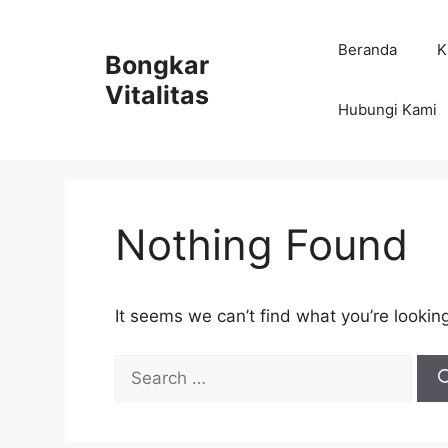
Skip
to
Beranda
K
Bongkar
content
Vitalitas
Hubungi Kami
Nothing Found
It seems we can’t find what you’re lookin
Search
for: