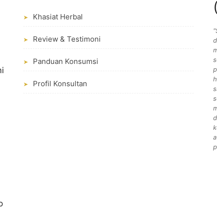
Khasiat Herbal
➤
"
Review & Testimoni
➤
d
m
s
Panduan Konsumsi
➤
i
p
h
Profil Konsultan
➤
s
s
m
d
k
a
.
p
p